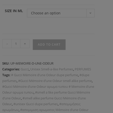
SIZE IN ML
Choose an option
-
+
ADD TO CART
SKU:
UP-MEMOIRE-D-UNE-ODEUR
Categories:
Gucci
,
Unisex Smell-a-like Perfumes
,
PERFUMES
Tags:
# Gucci Mémoire d’une Odeur dupe perfume
,
#dupe
perfumes
,
#Gucci Mémoire d’une Odeur smell alike perfume
,
#Gucci Mémoire d’une Odeur αρωμα τυπου # Memoire d’une
Odeur αρωμα τυπου
,
#smell a like perfume Gucci Mémoire
d’une Odeur
,
#smell alike perfume Gucci Mémoire d’une
Odeur
,
#unisex Gucci dupe perfumes
,
#απομιμήσεις
αρωμάτων
,
#απομιμιση αρωματος Mémoire d’une Odeur