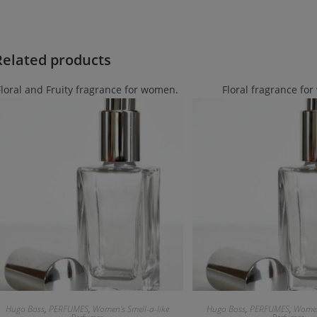
Related products
Floral and Fruity fragrance for women.
Floral fragrance fo
Hugo Boss
,
PERFUMES
,
Women's Smell-a-like
Hugo Boss
,
PERFUMES
,
Women'