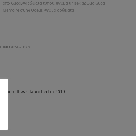
από Gucci
,
#αρώματα τύπου
,
#χυμα unisex αρωμα Gucci
Mémoire d’une Odeur
,
#χυμα αρώματα
L INFORMATION
d men. It was launched in 2019.