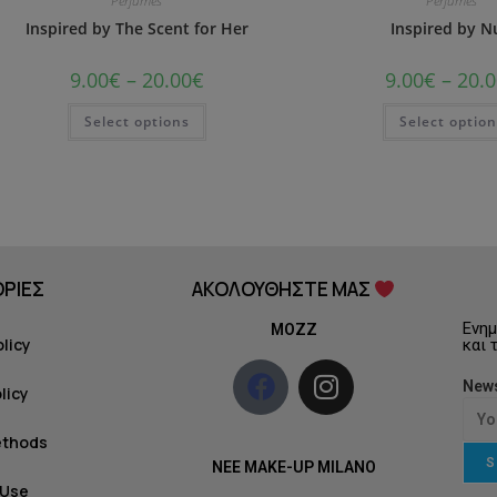
Perfumes
Perfumes
Inspired by The Scent for Her
Inspired by N
9.00
€
–
20.00
€
9.00
€
–
20.0
Select options
Select optio
ΡΙΕΣ
ΑΚΟΛΟΥΘΗΣΤΕ ΜΑΣ
Ενημ
MOZZ
olicy
και 
News
licy
ethods
S
NEE MAKE-UP MILANO
 Use