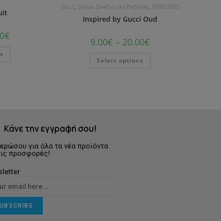
Gucci
,
Unisex Smell-a-like Perfumes
,
PERFUMES
uit
Inspired by Gucci Oud
0
€
9.00
€
–
20.00
€
ns
Select options
Κάνε την εγγραφή σου!
ερώσου για όλα τα νέα προϊόντα
τις προσφορές!
letter
UBSCRIBE