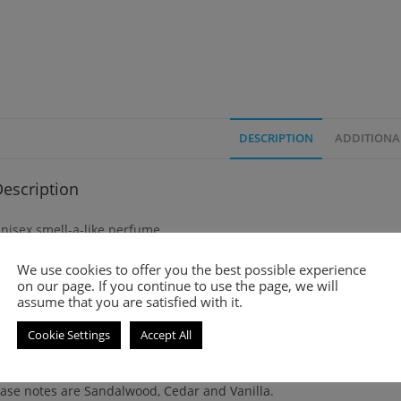
DESCRIPTION
ADDITIONA
escription
nisex smell-a-like perfume
We use cookies to offer you the best possible experience
émoire d’une Odeur is a Mineral Aromatic fragrance for women an
on our page. If you continue to use the page, we will
assume that you are satisfied with it.
op notes are Chamomile and Bitter Almond
Cookie Settings
Accept All
iddle notes are Musk, Indian Jasmine and Jasmine
ase notes are Sandalwood, Cedar and Vanilla.