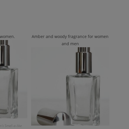
r women.
Amber and woody fragrance for women
and men
s Smell-a-like