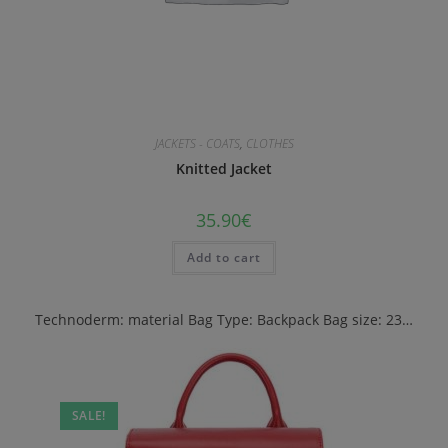
JACKETS - COATS
,
CLOTHES
Knitted Jacket
35.90
€
Add to cart
Technoderm: material Bag Type: Backpack Bag size: 23…
SALE!