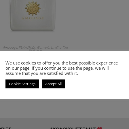
Amouage
,
PERFUMES
,
Women's Smell-a-like
Perfumes
Smell-a-like perfume Honour for
We use cookies to offer you the best possible experience
women
on our page. If you continue to use the page, we will
assume that you are satisfied with it.
8.00
€
–
18.00
€
Cookie Settings
Accept All
Select options