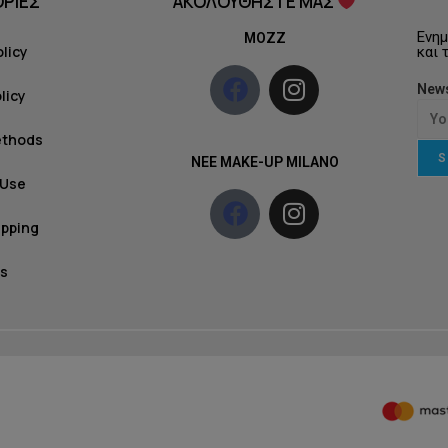
ΡΙΕΣ
ΑΚΟΛΟΥΘΗΣΤΕ ΜΑΣ
Ενημ
MOZZ
olicy
και 
News
licy
ethods
S
NEE MAKE-UP MILANO
 Use
ipping
s