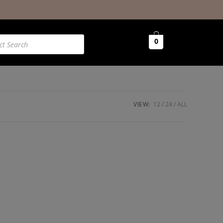
0
VIEW:
12
24
ALL