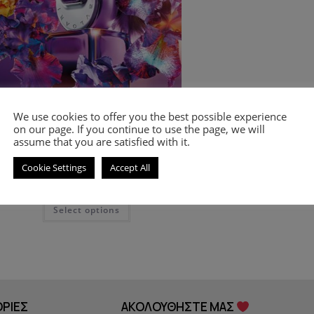
We use cookies to offer you the best possible experience
vlgari
,
PERFUMES
,
Women's Smell-a-like Perfumes
on our page. If you continue to use the page, we will
mell-a-like perfume Omnia Amethyste
assume that you are satisfied with it.
for women
Cookie Settings
Accept All
8.00
€
–
18.00
€
Select options
ΡΙΕΣ
ΑΚΟΛΟΥΘΗΣΤΕ ΜΑΣ