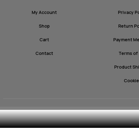
My Account
Privacy P
Shop
Return Po
Cart
Payment M
Contact
Terms of
Product Sh
Cookie
© 2026 mozz.gr