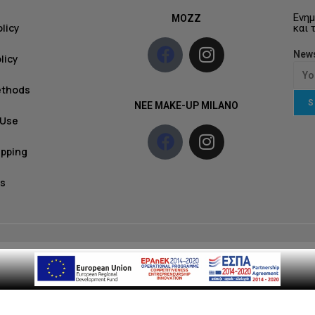
Ενημ
MOZZ
olicy
και 
News
licy
ethods
S
NEE MAKE-UP MILANO
 Use
ipping
s