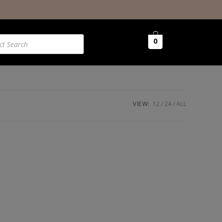
0
VIEW:
12
24
ALL