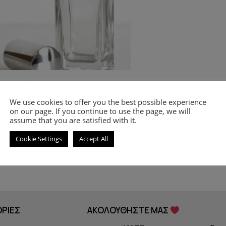
Burby
,
PERFUMES
,
Women's Smell-a-like Perfumes
mell-a-like perfume Touch for women
We use cookies to offer you the best possible experience
on our page. If you continue to use the page, we will
assume that you are satisfied with it.
8.00
€
–
18.00
€
Cookie Settings
Accept All
Select options
ΡΙΕΣ
ΑΚΟΛΟΥΘΗΣΤΕ ΜΑΣ