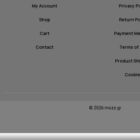
My Account
Privacy P
Shop
Return Po
Cart
Payment M
Contact
Terms of
Product Sh
Cookie
© 2026 mozz.gr