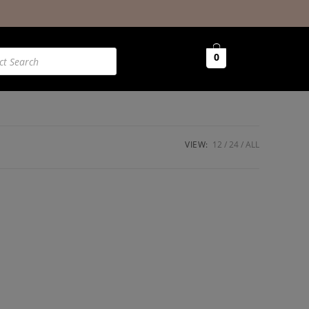
0
VIEW:
12
24
ALL