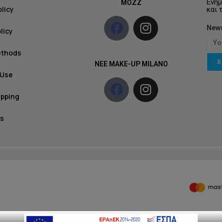
Ενημ
MOZZ
olicy
και 
News
licy
ethods
S
NEE MAKE-UP MILANO
 Use
ipping
s