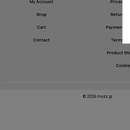
My Account
Privacy P
Shop
Return Po
Cart
Payment M
Contact
Terms of
Product Sh
Cookie
© 2026 mozz.gr