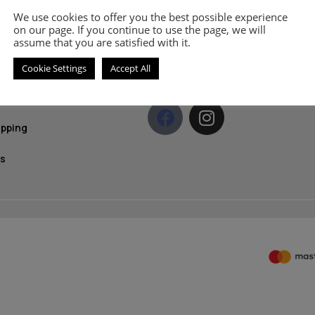
olicy
και 
We use cookies to offer you the best possible experience
on our page. If you continue to use the page, we will
News
licy
assume that you are satisfied with it.
ethods
Cookie Settings
Accept All
S
NEE MAKE-UP MILANO
 Use
ipping
s