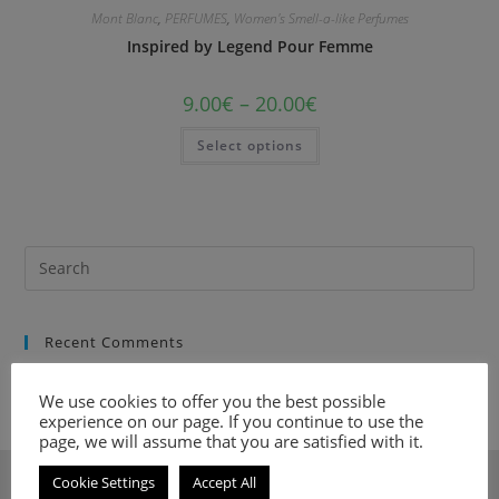
Mont Blanc
,
PERFUMES
,
Women's Smell-a-like Perfumes
Inspired by Legend Pour Femme
9.00
€
–
20.00
€
Select options
Recent Comments
We use cookies to offer you the best possible
experience on our page. If you continue to use the
page, we will assume that you are satisfied with it.
Cookie Settings
Accept All
ΣΧΕΤΙΚΑ