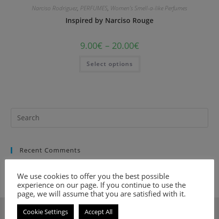
Narciso Rodriguez
,
PERFUMES
,
Women's Smell-a-like Perfumes
Inspired by Narciso Rouge
9.00
€
–
20.00
€
Select options
Recent Comments
We use cookies to offer you the best possible
experience on our page. If you continue to use the
page, we will assume that you are satisfied with it.
Cookie Settings
Accept All
ΣΧΕΤΙΚΑ