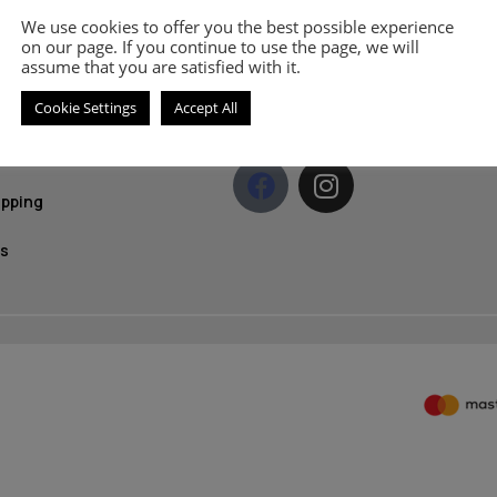
olicy
και 
We use cookies to offer you the best possible experience
on our page. If you continue to use the page, we will
News
licy
assume that you are satisfied with it.
ethods
Cookie Settings
Accept All
S
NEE MAKE-UP MILANO
 Use
ipping
s