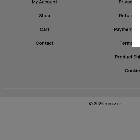
My Account
Privacy P
Shop
Return Po
Cart
Payment M
Contact
Terms of
Product Sh
Cookie
© 2026 mozz.gr