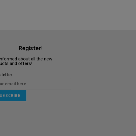
Register!
informed about all the new
ucts and offers!
letter
UBSCRIBE