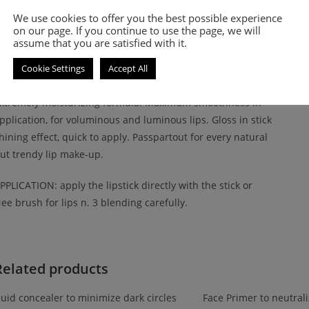
We use cookies to offer you the best possible experience
INISH: transparent.
on our page. If you continue to use the page, we will
assume that you are satisfied with it.
ORMULA: transparent lipstick with a moisturizing formula.
Cookie Settings
Accept All
ESCRIPTION: lightly colored transparent lipstick, with an
xtremely moisturizing formula. Maximum smoothness in
pplication, for voluminous and luminous lips. Gloss in stick
hining effect, quick to apply. Passpartout for every natural
ut trendy lip make-up.
PPLICATION: apply the lipstick directly with the stick or
ee brush for lips n. 3 blending carefully.
Related products
luid concealer to minimize dark circles
Face Primer to neutrali