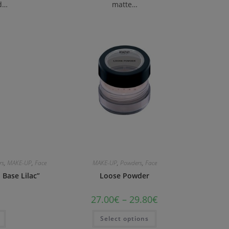
d…
matte…
rs
,
MAKE-UP
,
Face
MAKE-UP
,
Powders
,
Face
 Base Lilac”
Loose Powder
27.00
€
–
29.80
€
Select options