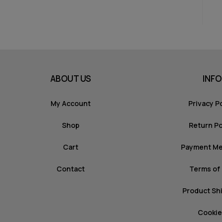
ABOUT US
INFO
My Account
Privacy P
Shop
Return Po
Cart
Payment M
Contact
Terms of
Product Sh
Cookie