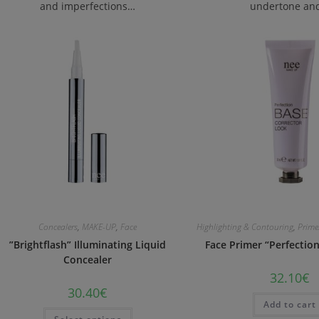
and imperfections…
undertone an
Concealers
,
MAKE-UP
,
Face
Highlighting & Contouring
,
Prime
”Brightflash” Illuminating Liquid
Face Primer “Perfection
Concealer
32.10
€
30.40
€
Add to cart