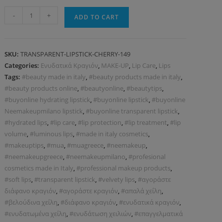
-
+
ADD TO CART
SKU:
TRANSPARENT-LIPSTICK-CHERRY-149
Categories:
Ενυδατικά Κραγιόν
,
MAKE-UP
,
Lip Care
,
Lips
Tags:
#beauty made in italy
,
#beauty products made in italy
,
#beauty products online
,
#beautyonline
,
#beautytips
,
#buyonline hydrating lipstick
,
#buyonline lipstick
,
#buyonline
Neemakeupmilano lipstick
,
#buyonline transparent lipstick
,
#hydrated lips
,
#lip care
,
#lip protection
,
#lip treatment
,
#lip
volume
,
#luminous lips
,
#made in italy cosmetics
,
#makeuptips
,
#mua
,
#muagreece
,
#neemakeup
,
#neemakeupgreece
,
#neemakeupmilano
,
#profesional
cosmetics made in Italy
,
#professional makeup products
,
#soft lips
,
#transparent lipstick
,
#velvety lips
,
#αγοράστε
διάφανο κραγιόν
,
#αγοράστε κραγιόν
,
#απαλά χείλη
,
#βελούδινα χείλη
,
#διάφανο κραγιόν
,
#ενυδατικά κραγιόν
,
#ενυδατωμένα χείλη
,
#ενυδάτωση χειλιών
,
#επαγγελματικά