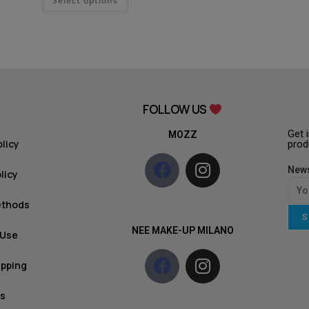
Select options
FOLLOW US
Get 
MOZZ
olicy
prod
News
licy
ethods
S
NEE MAKE-UP MILANO
 Use
ipping
s