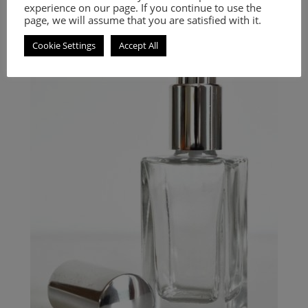
9.00
€
–
20.00
€
experience on our page. If you continue to use the
page, we will assume that you are satisfied with it.
Select options
Cookie Settings
Accept All
Woody Spicy fragrance for men.