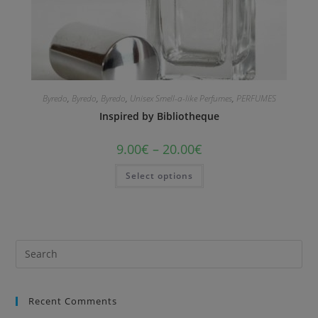
Byredo
,
Byredo
,
Byredo
,
Unisex Smell-a-like Perfumes
,
PERFUMES
Inspired by Bibliotheque
9.00
€
–
20.00
€
Select options
Recent Comments