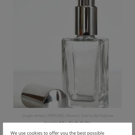
Giorgio Armani
,
PERFUMES
,
Women's Smell-a-like Perfumes
Inspired by Code Satin
We use cookies to offer you the best possible