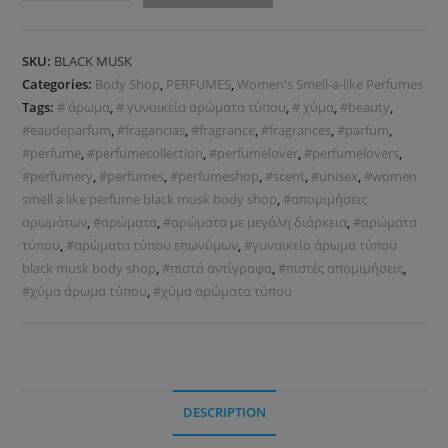
SKU:
BLACK MUSK
Categories:
Body Shop
,
PERFUMES
,
Women's Smell-a-like Perfumes
Tags:
# άρωμα
,
# γυναικεία αρώματα τύπου
,
# χύμα
,
#beauty
,
#eaudeparfum
,
#fragancias
,
#fragrance
,
#fragrances
,
#parfum
,
#perfume
,
#perfumecollection
,
#perfumelover
,
#perfumelovers
,
#perfumery
,
#perfumes
,
#perfumeshop
,
#scent
,
#unisex
,
#women
smell a like perfume black musk body shop
,
#απομιμήσεις
αρωμάτων
,
#αρώματα
,
#αρώματα με μεγάλη διάρκεια
,
#αρώματα
τύπου
,
#αρώματα τύπου επωνύμων
,
#γυναικείο άρωμα τύπου
black musk body shop
,
#πιστά αντίγραφα
,
#πιστές απομιμήσεις
,
#χύμα άρωμα τύπου
,
#χύμα αρώματα τύπου
DESCRIPTION