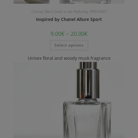
Chanel
,
Men's Smell-a-like Perfumes
,
PERFUMES
Inspired by Chanel Allure Sport
9.00
€
–
20.00
€
Select options
Unisex floral and woody musk fragrance