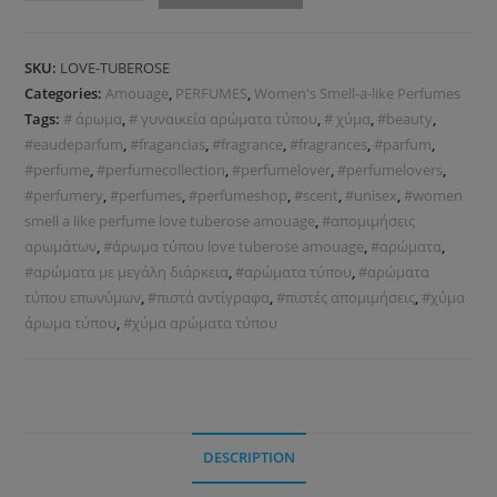
SKU:
LOVE-TUBEROSE
Categories:
Amouage
,
PERFUMES
,
Women's Smell-a-like Perfumes
Tags:
# άρωμα
,
# γυναικεία αρώματα τύπου
,
# χύμα
,
#beauty
,
#eaudeparfum
,
#fragancias
,
#fragrance
,
#fragrances
,
#parfum
,
#perfume
,
#perfumecollection
,
#perfumelover
,
#perfumelovers
,
#perfumery
,
#perfumes
,
#perfumeshop
,
#scent
,
#unisex
,
#women
smell a like perfume love tuberose amouage
,
#απομιμήσεις
αρωμάτων
,
#άρωμα τύπου love tuberose amouage
,
#αρώματα
,
#αρώματα με μεγάλη διάρκεια
,
#αρώματα τύπου
,
#αρώματα
τύπου επωνύμων
,
#πιστά αντίγραφα
,
#πιστές απομιμήσεις
,
#χύμα
άρωμα τύπου
,
#χύμα αρώματα τύπου
DESCRIPTION