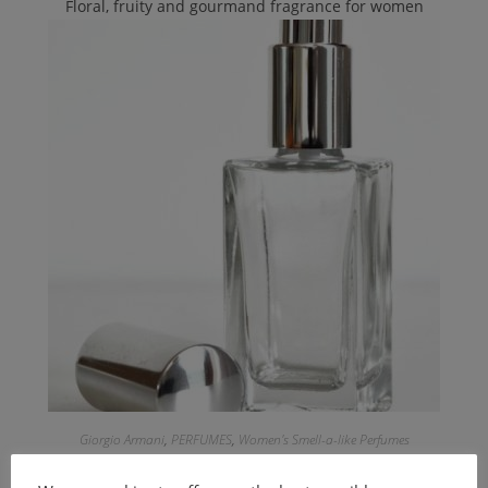
Floral, fruity and gourmand fragrance for women
Giorgio Armani
,
PERFUMES
,
Women's Smell-a-like Perfumes
Inspired by Code Satin