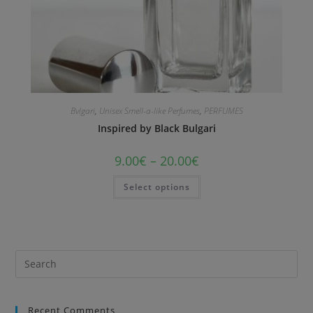
Bvlgari
,
Unisex Smell-a-like Perfumes
,
PERFUMES
Inspired by Black Bulgari
9.00
€
–
20.00
€
Select options
Recent Comments