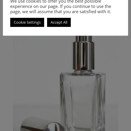
We use cookies to offer you the best possible
experience on our page. If you continue to use the
9.00
€
–
20.00
€
page, we will assume that you are satisfied with it.
Select options
Cookie Settings
Accept All
An Oriental Floral fragrance for women and men.