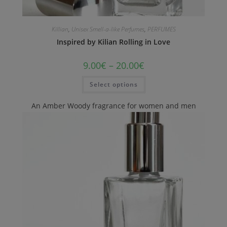
Killian
,
Unisex Smell-a-like Perfumes
,
PERFUMES
Inspired by Kilian Rolling in Love
9.00
€
–
20.00
€
Select options
An Amber Woody fragrance for women and men