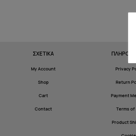
ΣΧΕΤΙΚΑ
ΠΛΗΡΟΦΟ
My Account
Privacy P
Shop
Return Po
Cart
Payment M
Contact
Terms of
Product Sh
Cookie