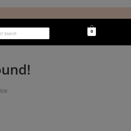
0
ound!
ble.