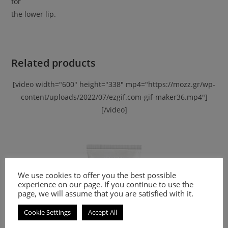
for
the lower lip.
Related products
[video width="600" height="338" mp4="https://mozz.gr/wp-
content/uploads/2022/07/ezgif.com-gif-maker36.mp4"]
[/video]
We use cookies to offer you the best possible
experience on our page. If you continue to use the
page, we will assume that you are satisfied with it.
Cookie Settings
Accept All