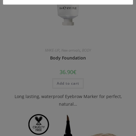
MAKE-UP
,
New arrivals
,
BODY
Body Foundation
36.90
€
Add to cart
Long lasting, waterproof Eyebrow Marker for perfect,
natural…