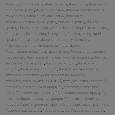
#beauty products online
,
#beautyonline
,
#beautytips
,
#buyonline
fluid-matte lipstick
,
#buyonline lipstick
,
#buyonline matte lipstick
,
#buyonline Neemakeupmilano lipstick
,
#buyonline
Neemakeupmilano matte lipstick
,
#full color lipstick
,
#full colour
lipstick
,
#full coverage lipstick
,
#liquid lipstick
,
#liquid-matte lipstick
,
#long-lasting lipstick
,
#long-lasting κραγιόν
,
#longlasting liquid
lipstick
,
#longlasting makeup
,
#made in italy cosmetics
,
#makeuptips
,
#mua
,
#muagreece
,
#neemakeup
,
#neemakeupgreece
,
#neemakeupmilano
,
#profesional cosmetics
made in Italy
,
#professional makeup products
,
#superstay lipstick
,
#superstay matte lipstick
,
#αγοράστε κραγιόν
,
#ανεξίτηλα
κραγιόν
,
#ανεξίτηλα-ματ κραγιόν
,
#ανεξίτηλα-υγρά κραγιόν
,
#επαγγελματικά stand μακιγιάζ Neemakeupmilano
,
#επαγγελματικά ιταλικά καλλυντικά
,
#επαγγελματικά καλλυντικά
,
#επαγγελματικά προϊόντα ομορφιάς
,
#επαγγελματικά σταντ
μακιγιάζ
,
#επαγγελματικόμακιγιάζ
,
#ιταλικά προϊόντα ομορφιάς
,
#μακράς διάρκειας κραγιόν
,
#μακράς διάρκειας μακιγιάζ
,
#ματ
κραγιόν
,
#μυστικά μακιγιάζ
,
#μυστικά ομορφιάς
,
#ομορφιά online
,
#ομορφιά και μακιγιάζ
,
#ρευστό κραγιόν
,
#ρευστό-ματ κραγιόν
,