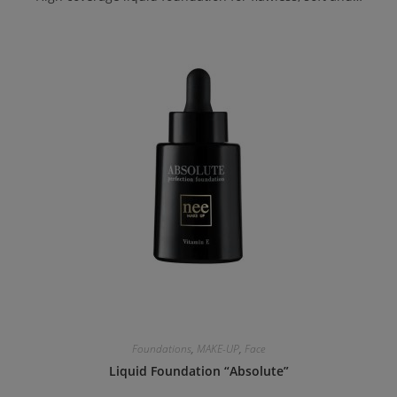
Foundations
,
MAKE-UP
,
Face
Liquid Foundation “Absolute”