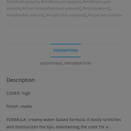
#σταθερά κραγιόν
,
#σταθερό-ματ κραγιόν
,
#σταθερό-υγρό
κραγιόν
,
#σταντ επαγγελματικού μακιγιάζ
,
#σταντμακιγιάζ
,
#συμβουλές μακιγιάζ
,
#συμβουλές ομορφιάς
,
#υγρό ματ κραγιόν
DESCRIPTION
ADDITIONAL INFORMATION
Description
COVER: high
Finish: matte
FORMULA: creamy water-based formula, it easily stretches
and moisturizes the lips, maintaining the color for a