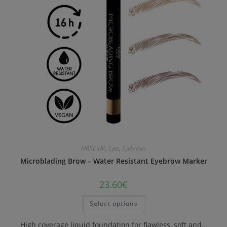
MAKE-UP
,
Eyes
,
Eyebrows
Microblading Brow – Water Resistant Eyebrow Marker
23.60
€
Select options
High coverage liquid foundation for flawless, soft and…