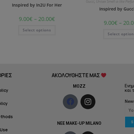
Gucci
,
Unisex Smell-a-like Perf
Inspired by In2U For Her
Inspired by Gucc
9.00
€
–
20.00
€
9.00
€
–
20.0
Select options
Select optio
ΡΙΕΣ
ΑΚΟΛΟΥΘΗΣΤΕ ΜΑΣ
Ενημ
MOZZ
olicy
και 
News
licy
ethods
S
NEE MAKE-UP MILANO
 Use