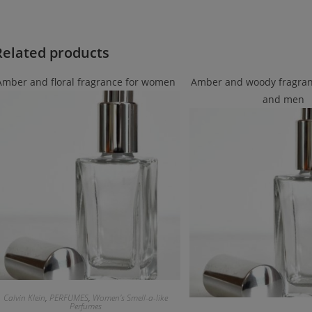
Related products
Amber and floral fragrance for women
Amber and woody fragra
and men
Calvin Klein
,
PERFUMES
,
Women's Smell-a-like
Perfumes