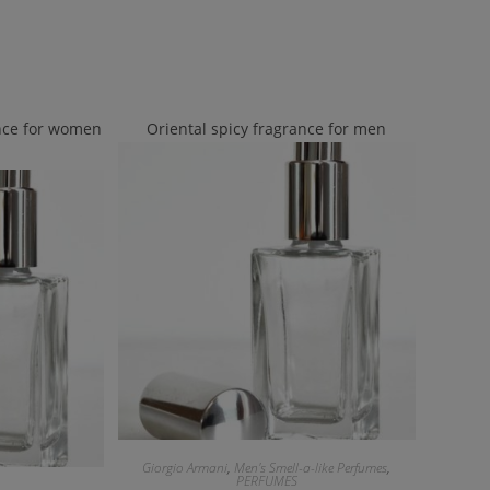
nce for women
Oriental spicy fragrance for men
Giorgio Armani
,
Men's Smell-a-like Perfumes
,
PERFUMES