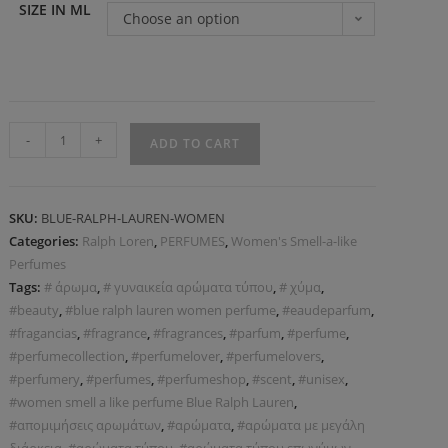
SIZE IN ML
Choose an option
-
+
ADD TO CART
SKU:
BLUE-RALPH-LAUREN-WOMEN
Categories:
Ralph Loren
,
PERFUMES
,
Women's Smell-a-like
Perfumes
Tags:
# άρωμα
,
# γυναικεία αρώματα τύπου
,
# χύμα
,
#beauty
,
#blue ralph lauren women perfume
,
#eaudeparfum
,
#fragancias
,
#fragrance
,
#fragrances
,
#parfum
,
#perfume
,
#perfumecollection
,
#perfumelover
,
#perfumelovers
,
#perfumery
,
#perfumes
,
#perfumeshop
,
#scent
,
#unisex
,
#women smell a like perfume Blue Ralph Lauren
,
#απομιμήσεις αρωμάτων
,
#αρώματα
,
#αρώματα με μεγάλη