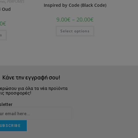
umes
,
PERFUMES
Inspired by Code (Black Code)
i Oud
9.00
€
–
20.00
€
0
€
Select options
ns
Κάνε την εγγραφή σου!
ερώσου για όλα τα νέα προϊόντα
τις προσφορές!
letter
UBSCRIBE