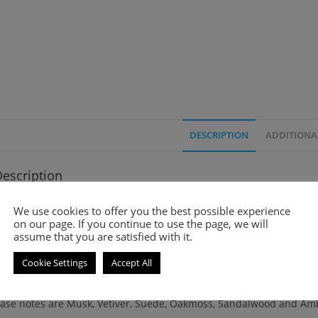
DESCRIPTION
ADDITIONA
escription
lue is a Floral fragrance for women. It was launched in 2005.
We use cookies to offer you the best possible experience
on our page. If you continue to use the page, we will
assume that you are satisfied with it.
op notes are Jasmine, Gardenia, Lotus, Lily-of-the-Valley, Pink Peo
Cookie Settings
Accept All
iddle notes are Tuberose, Orange Blossom, Basil, Verbena and Ro
ase notes are Musk, Vetiver, Suede, Oakmoss, Sandalwood and Am