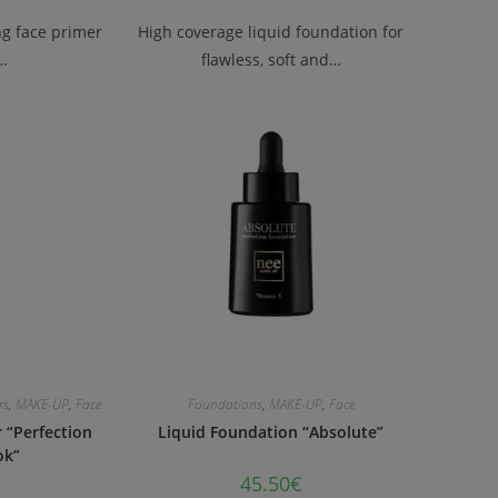
ng face primer
High coverage liquid foundation for
l…
flawless, soft and…
rs
,
MAKE-UP
,
Face
Foundations
,
MAKE-UP
,
Face
r “Perfection
Liquid Foundation “Absolute”
ok”
45.50
€