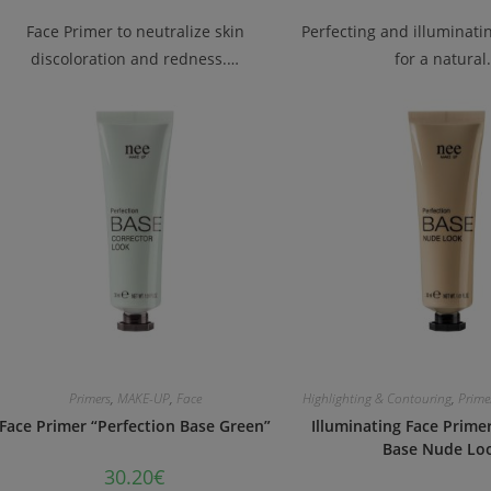
Face Primer to neutralize skin
Perfecting and illuminati
discoloration and redness.…
for a natura
Primers
,
MAKE-UP
,
Face
Highlighting & Contouring
,
Prime
Face Primer “Perfection Base Green”
Illuminating Face Prime
Base Nude Lo
30.20
€