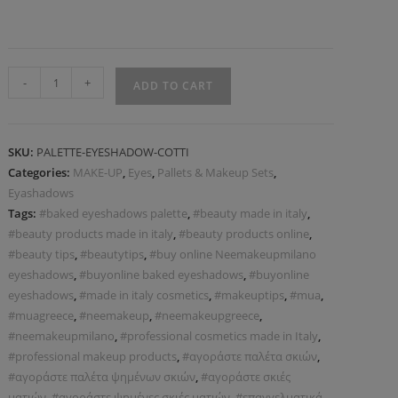
-
+
ADD TO CART
SKU:
PALETTE-EYESHADOW-COTTI
Categories:
MAKE-UP
,
Eyes
,
Pallets & Makeup Sets
,
Eyashadows
Tags:
#baked eyeshadows palette
,
#beauty made in italy
,
#beauty products made in italy
,
#beauty products online
,
#beauty tips
,
#beautytips
,
#buy online Neemakeupmilano
eyeshadows
,
#buyonline baked eyeshadows
,
#buyonline
eyeshadows
,
#made in italy cosmetics
,
#makeuptips
,
#mua
,
#muagreece
,
#neemakeup
,
#neemakeupgreece
,
#neemakeupmilano
,
#professional cosmetics made in Italy
,
#professional makeup products
,
#αγοράστε παλέτα σκιών
,
#αγοράστε παλέτα ψημένων σκιών
,
#αγοράστε σκιές
ματιών
,
#αγοράστε ψημένες σκιές ματιών
,
#επαγγελματικά