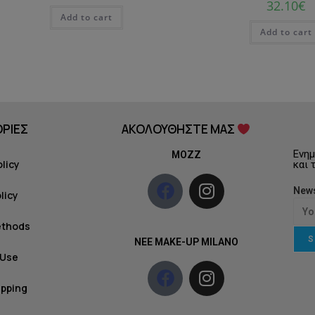
32.10
€
Add to cart
Add to cart
ΡΙΕΣ
ΑΚΟΛΟΥΘΗΣΤΕ ΜΑΣ
Ενημ
MOZZ
olicy
και 
News
licy
ethods
S
NEE MAKE-UP MILANO
 Use
ipping